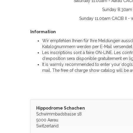
Saturday 11.00am - Aarau CACIB
Sunday 8.30am 
Sunday 11.00am CACIB II - w
Information
Wir empfehlen Ihnen für Ihre Meldungen aussch
Katalognummern werden per E-Mail versendet. 
Les inscriptions sont à faire ON-LINE. Les con
d‘exposition sera disponible gratuitement en li
It is warmly recommended to enter your dog(s)
mail. The free of charge show catalog will be av
Hippodrome Schachen
Schwimmbadstrasse 18
5000 Aarau
Switzerland