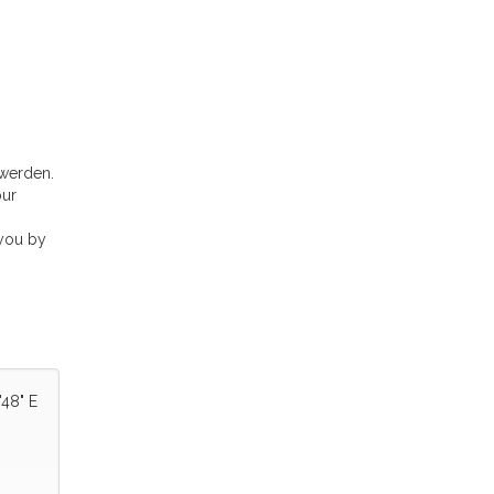
 werden.
our
 you by
'48" E