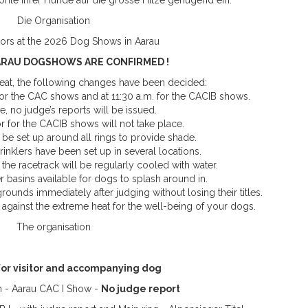
Wohle Ihrer Hunde auf die grosse Hitze genügend ein.
Die Organisation
tors at the 2026 Dog Shows in Aarau
ARAU DOGSHOWS ARE CONFIRMED !
eat, the following changes have been decided:
for the CAC shows and at 11:30 a.m. for the CACIB shows.
e, no judge’s reports will be issued.
 for the CACIB shows will not take place.
be set up around all rings to provide shade.
rinklers have been set up in several locations.
the racetrack will be regularly cooled with water.
r basins available for dogs to splash around in.
rounds immediately after judging without losing their titles.
against the extreme heat for the well-being of your dogs.
The organisation
for visitor and accompanying dog
 - Aarau CAC I Show -
No judge report