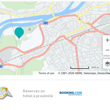
500 m
Terms of use
© 1987–2026 HERE, Swisstopo, Deutschla
Réservez un
hôtel à proximité