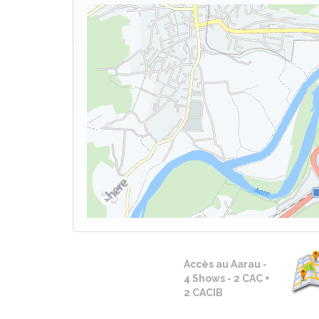
Accès au Aarau -
4 Shows - 2 CAC +
2 CACIB