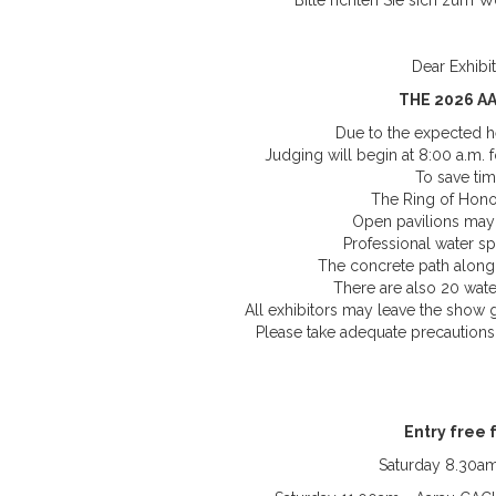
Bitte richten Sie sich zum 
Dear Exhibi
THE 2026 A
Due to the expected h
Judging will begin at 8:00 a.m. 
To save tim
The Ring of Honor
Open pavilions may 
Professional water sp
The concrete path along 
There are also 20 wate
All exhibitors may leave the show g
Please take adequate precautions 
Entry free 
Saturday 8.30am