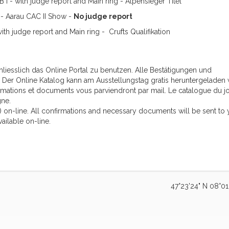
 I - with judge report and Main ring - Alpensieger Titel
- Aarau CAC II Show -
No judge report
ith judge report and Main ring - Crufts Qualifikation
liesslich das Online Portal zu benutzen. Alle Bestätigungen und
Der Online Katalog kann am Ausstellungstag gratis heruntergeladen
firmations et documents vous parviendront par mail. Le catalogue du j
gne.
 on-line. All confirmations and necessary documents will be sent to
ailable on-line.
47°23'24" N 08°01