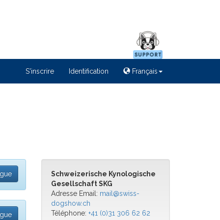
S'inscrire
Identification
Français
ogue
Schweizerische Kynologische
Gesellschaft SKG
Adresse Email:
mail@swiss-
dogshow.ch
Téléphone:
+41 (0)31 306 62 62
ogue