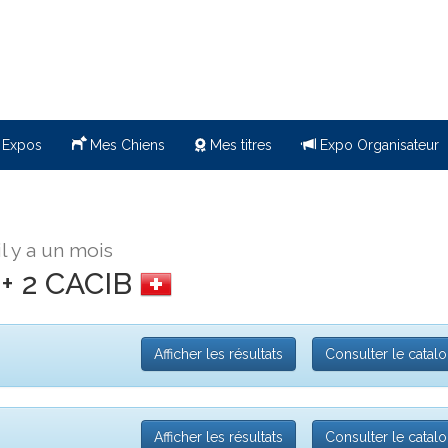
 Expos
Mes Chiens
Mes titres
Expo Organisateur
il y a un mois
 + 2 CACIB
Afficher les résultats
Consulter le catal
Afficher les résultats
Consulter le catal