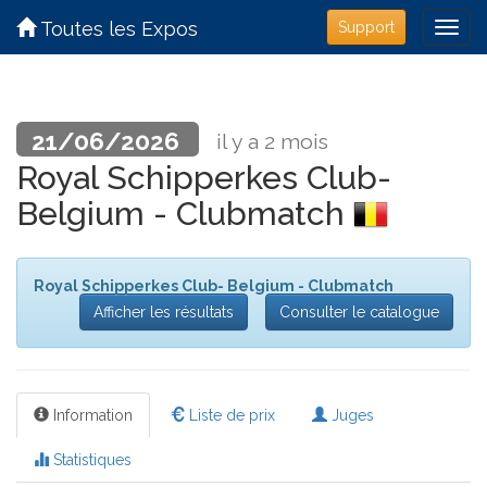
Toutes les Expos
Support
21/06/2026
il y a 2 mois
Royal Schipperkes Club-
Belgium - Clubmatch
Royal Schipperkes Club- Belgium - Clubmatch
Afficher les résultats
Consulter le catalogue
Information
Liste de prix
Juges
Statistiques