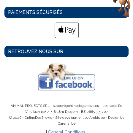
PAIEMENTS SÉCURISÉS
RETROUVEZ NOUS SUR
ANIMAL PROJECTS SRL -
support@onlinedogshows.eu
- Leonardo Da
Vincilaan 19A / 7, B-1831 Diegem -
BE 0665 535 707
© 2026 - OnlineDogShows - Site development by Arebis.be - Design by
Carenzi.be
|
General Conditions
|