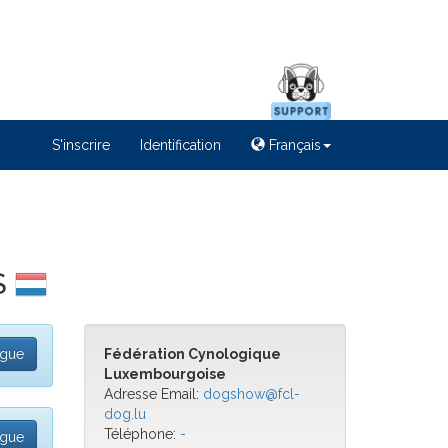
S'inscrire
Identification
Français
S
ogue
Fédération Cynologique
Luxembourgoise
Adresse Email:
dogshow@fcl-
dog.lu
Téléphone:
-
ogue