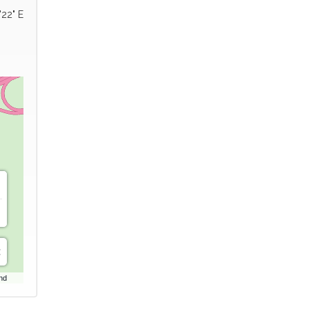
'22" E
nd