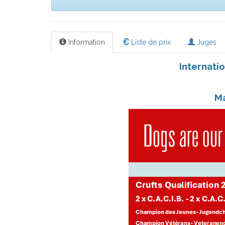
Information
Liste de prix
Juges
Internat
Ma