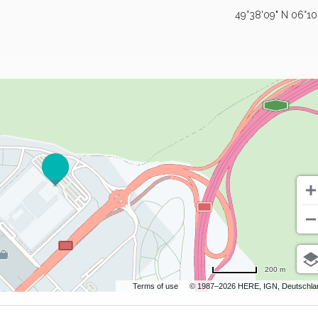
49°38'09" N 06°10
200 m
Terms of use
© 1987–2026 HERE, IGN, Deutschla