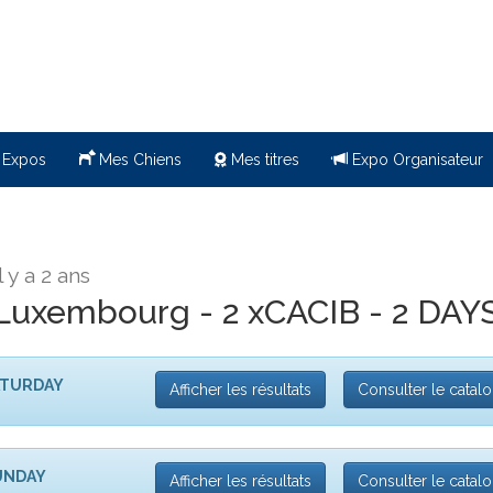
 Expos
Mes Chiens
Mes titres
Expo Organisateur
il y a 2 ans
 Luxembourg - 2 xCACIB - 2 DAY
SATURDAY
Afficher les résultats
Consulter le catal
SUNDAY
Afficher les résultats
Consulter le catal