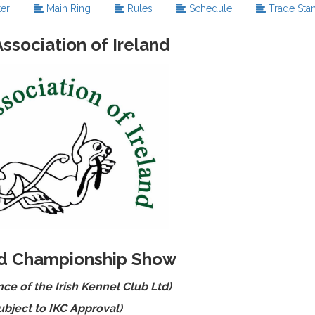
er
Main Ring
Rules
Schedule
Trade Sta
ssociation of Ireland
ed Championship Show
nce of the Irish Kennel Club Ltd)
ubject to IKC Approval)