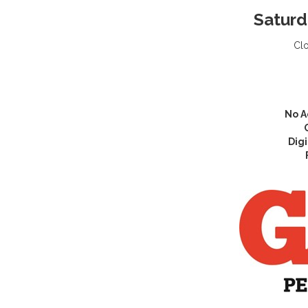
Saturd
Clo
No A
Digi