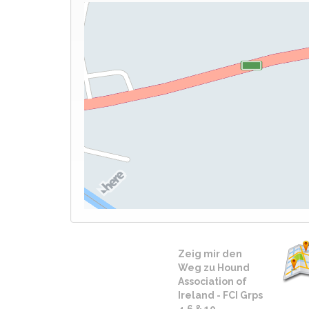
Zeig mir den
Weg zu Hound
Association of
Ireland - FCI Grps