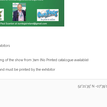
ibitors
ing of the show from 7am (No Printed catalogue available)
and must be printed by the exhibitor
52°21'35" N -07°39