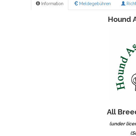
Information
Meldegebühren
Richt
Hound A
All Bre
(under lice
(S