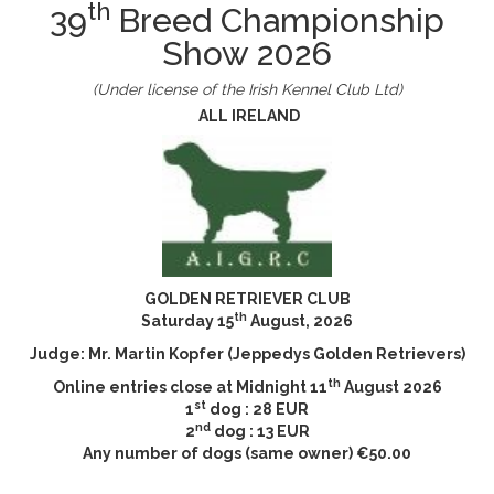
th
39
Breed Championship
Show 2026
(Under license of the Irish Kennel Club Ltd)
ALL IRELAND
GOLDEN RETRIEVER CLUB
th
Saturday 15
August, 2026
Judge: Mr. Martin Kopfer (Jeppedys Golden Retrievers)
th
Online entries close at Midnight 11
August 2026
st
1
dog : 28 EUR
nd
2
dog : 13 EUR
Any number of dogs (same owner) €50.00