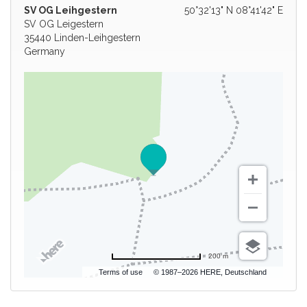
SV OG Leihgestern
50°32'13" N 08°41'42" E
SV OG Leigestern
35440 Linden-Leihgestern
Germany
200 m
Terms of use
© 1987–2026 HERE, Deutschland