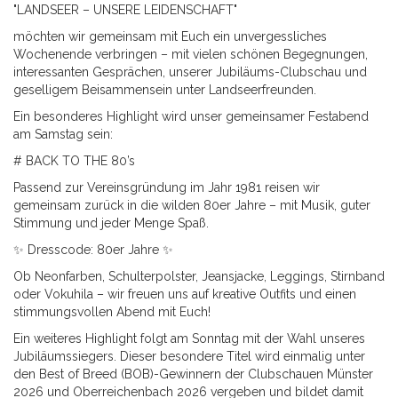
"LANDSEER – UNSERE LEIDENSCHAFT"
möchten wir gemeinsam mit Euch ein unvergessliches
Wochenende verbringen – mit vielen schönen Begegnungen,
interessanten Gesprächen, unserer Jubiläums-Clubschau und
geselligem Beisammensein unter Landseerfreunden.
Ein besonderes Highlight wird unser gemeinsamer Festabend
am Samstag sein:
# BACK TO THE 80’s
Passend zur Vereinsgründung im Jahr 1981 reisen wir
gemeinsam zurück in die wilden 80er Jahre – mit Musik, guter
Stimmung und jeder Menge Spaß.
✨ Dresscode: 80er Jahre ✨
Ob Neonfarben, Schulterpolster, Jeansjacke, Leggings, Stirnband
oder Vokuhila – wir freuen uns auf kreative Outfits und einen
stimmungsvollen Abend mit Euch!
Ein weiteres Highlight folgt am Sonntag mit der Wahl unseres
Jubiläumssiegers. Dieser besondere Titel wird einmalig unter
den Best of Breed (BOB)-Gewinnern der Clubschauen Münster
2026 und Oberreichenbach 2026 vergeben und bildet damit