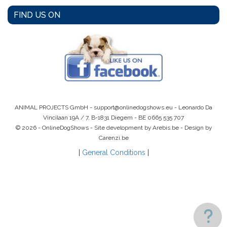
FIND US ON
ANIMAL PROJECTS GmbH -
support@onlinedogshows.eu
- Leonardo Da
Vincilaan 19A / 7, B-1831 Diegem -
BE 0665 535 707
© 2026 - OnlineDogShows - Site development by Arebis.be - Design by
Carenzi.be
|
General Conditions
|