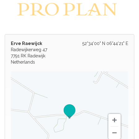
Erve Raewijck
52°34'00" N 06°44'21" E
Radewijkerweg 47
7791 RK Radewijk
Netherlands