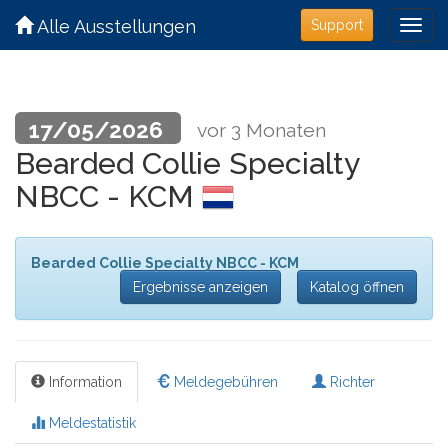
Alle Ausstellungen
Support
17/05/2026
vor 3 Monaten
Bearded Collie Specialty
NBCC - KCM
Bearded Collie Specialty NBCC - KCM
Ergebnisse anzeigen
Katalog öffnen
Information
Meldegebühren
Richter
Meldestatistik