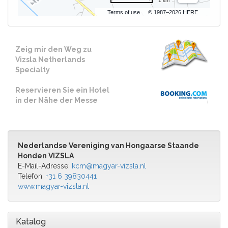
1 km
Terms of use
© 1987–2026 HERE
Zeig mir den Weg zu
Vizsla Netherlands
Specialty
Reservieren Sie ein Hotel
in der Nähe der Messe
Nederlandse Vereniging van Hongaarse Staande
Honden VIZSLA
E-Mail-Adresse:
kcm@magyar-vizsla.nl
Telefon:
+31 6 39830441
www.magyar-vizsla.nl
Katalog