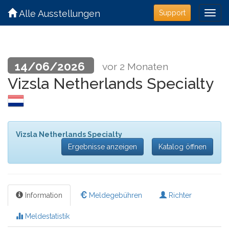
Alle Ausstellungen
Support
14/06/2026
vor 2 Monaten
Vizsla Netherlands Specialty
Vizsla Netherlands Specialty
Ergebnisse anzeigen
Katalog öffnen
Information
Meldegebühren
Richter
Meldestatistik