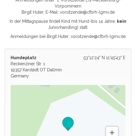
Anmeldungen unter: 1. Vorsitzende LG Mecklenburg-
Vorpommern
Birgit Huter; E-Mail:
vorsitzende@cfbrh-lgmv.de
In der Mittagspause findet Kind mit Hund (bis 14 Jahre,
kein
Juniorhandling) statt.
Anmeldungen bei Birgit Huter;
vorsitzende@cfbrh-lgmv.de
Hundeplatz
53°12'24" N 11°45'43" E
Reckenziner Str. 1
19357 Karstädt OT Dallmin
Germany