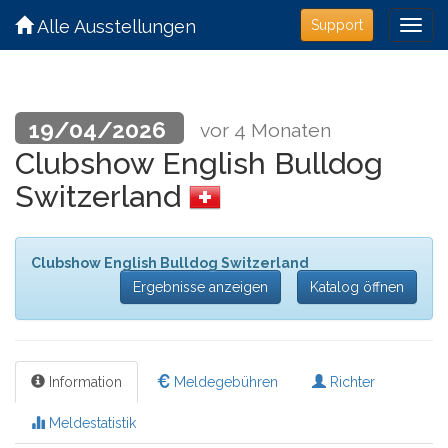
Alle Ausstellungen
Support
19/04/2026
vor 4 Monaten
Clubshow English Bulldog
Switzerland
Clubshow English Bulldog Switzerland
Ergebnisse anzeigen
Katalog öffnen
Information
Meldegebühren
Richter
Meldestatistik