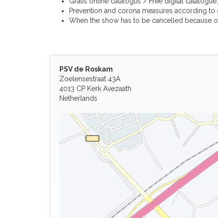
Gratis online catalogus / Free digital catalogue;
Prevention and corona measures according to go
When the show has to be cancelled because of 
PSV de Roskam
Zoelensestraat 43A
4013 CP Kerk Avezaath
Netherlands