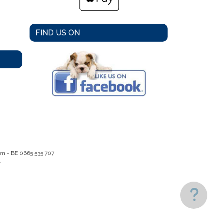
FIND US ON
em -
BE 0665 535 707
e