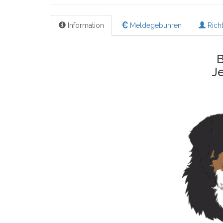
Information
Meldegebühren
Richt
B
J