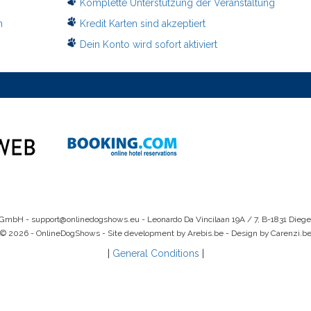
Komplette Unterstützung der Veranstaltung
n
Kredit Karten sind akzeptiert
Dein Konto wird sofort aktiviert
 GmbH -
support@onlinedogshows.eu
- Leonardo Da Vincilaan 19A / 7, B-1831 Dieg
© 2026 - OnlineDogShows - Site development by Arebis.be - Design by Carenzi.b
|
General Conditions
|