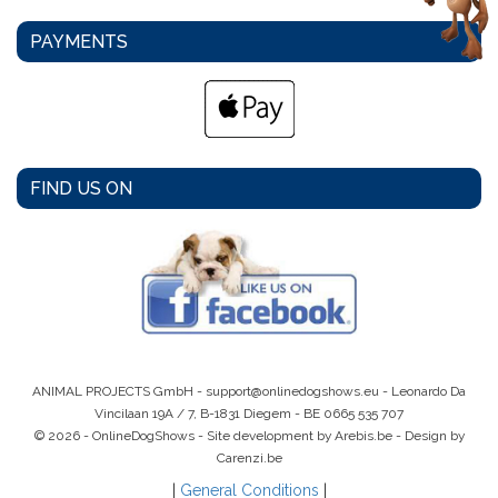
PAYMENTS
FIND US ON
ANIMAL PROJECTS GmbH -
support@onlinedogshows.eu
- Leonardo Da
Vincilaan 19A / 7, B-1831 Diegem -
BE 0665 535 707
© 2026 - OnlineDogShows - Site development by Arebis.be - Design by
Carenzi.be
|
General Conditions
|