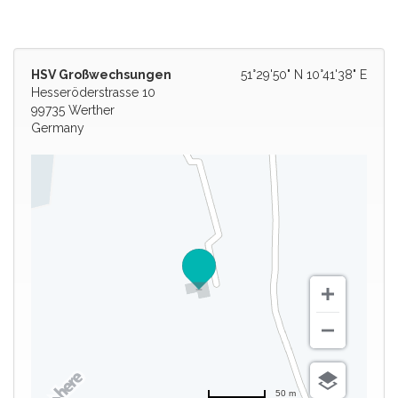
HSV Großwechsungen
51°29'50" N 10°41'38" E
Hesseröderstrasse 10
99735 Werther
Germany
50 m