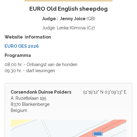
EURO Old English sheepdog
Judge : Jenny Joice
(GB)
Judge: Lenka Klimova (Cz)
Website information
EURO OES 2026
Programma
08.00 hr. - Ontvangst van de honden
09.30 hr. - start keuringen
Corsendonk Duinse Polders
51°19'12" N 03°09'13" E
A. Ruzettelaan 195
8370 Blankenberge
Belgium