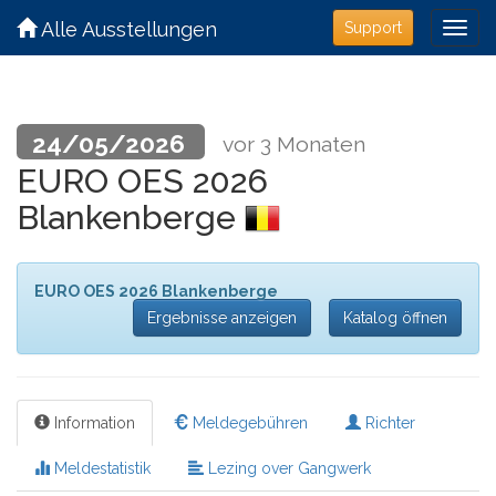
Alle Ausstellungen
Support
24/05/2026
vor 3 Monaten
EURO OES 2026
Blankenberge
EURO OES 2026 Blankenberge
Ergebnisse anzeigen
Katalog öffnen
Information
Meldegebühren
Richter
Meldestatistik
Lezing over Gangwerk