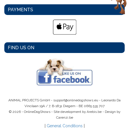
PAYMENTS
FIND US ON
ANIMAL PROJECTS GmbH -
support@onlinedogshows.eu
- Leonardo Da
Vincilaan 19A / 7, B-1831 Diegem -
BE 0665 535 707
© 2026 - OnlineDogShows - Site development by Arebis.be - Design by
Carenzi.be
|
General Conditions
|