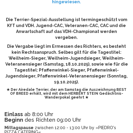
hingewiesen.
Die Terrier-Spezial-Ausstellung ist termingeschützt vom
KfT und VDH. Jugend-CAC, Veteranen-CAC, CAC und die
Anwartschaft auf das VDH-Championat werden
vergeben.
Die Vergabe liegt im Ermessen des Richters, es besteht
kein Rechtsanspruch. Selbes gilt für die Tagestitel:
Weilheim-Sieger, Weilheim-Jugendsieger, Weilheim-
Veteranensieger (Samstag, 18.10.2025), sowie wie für die
Tagestitel: Pfaffenwinkel-Sieger, Pfaffenwinkel-
Jugendsieger, Pfaffenwinkel-Veteranensieger (Sonntag,
19.10.2025).
★ Der Airedale Terrier, der am Samstag die Auszeichnung BEST
OF BREED erhält, wird mit dem HERBERT STEIN Gedächtnis-
Wanderpokal geehrt ★
Einlass
ab 8:00 Uhr
Beginn
des Richten 09:00 Uhr
Mittagspause
zwischen 12:00 - 13:00 Uhr by »PIEDRO's
PIZZA CATERING«