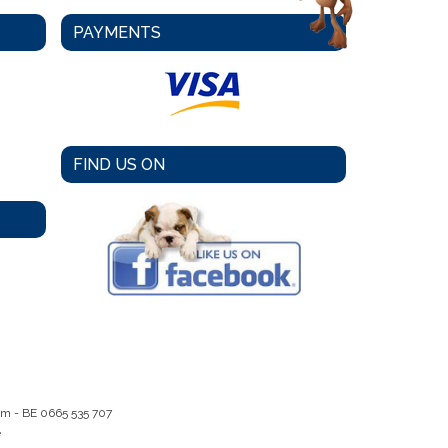
PAYMENTS
FIND US ON
em -
BE 0665 535 707
e