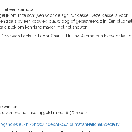
nd met een stamboom.
lijk om in te schrijven voor de zgn. funklasse. Deze klasse is voor
n zoals bv een kopvlek, blauw oog of gecastreerd zijn. Een clubmat
deale plek om kennis te maken met het showen.
jn. Deze word gekeurd door Chantal Hultink. Aanmelden hiervoor kan 
e winnen;
 van ons het inschrijfgeld minus 8,5% retour;
dogshows.eu/nl/Show/Index/4544/DalmatianNationalSpecialty