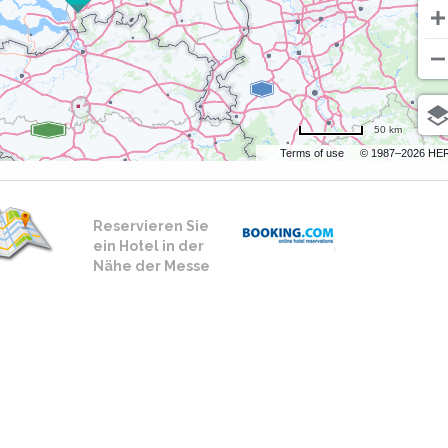
50 km
Terms of use
© 1987–2026 HE
Reservieren Sie
ein Hotel in der
Nähe der Messe