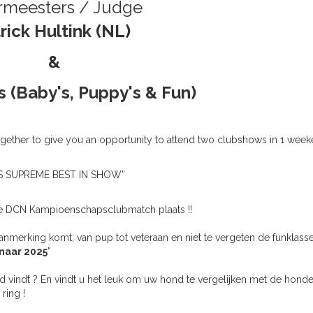
rmeesters / Judge
rick Hultink (NL)
&
s (Baby's, Puppy's & Fun)
ogether to give you an op
p
ortunity to attend two clubshows in 1 week
OTS SUPREME BEST IN SHOW”
kse DCN Kampioenschapsclubmatch plaats !!
anmerking komt; van pup tot veteraan en niet te vergeten de funklasse 
naar 2025
”
 vindt ? En vindt u het leuk om uw hond te vergelijken met de hond
ring !