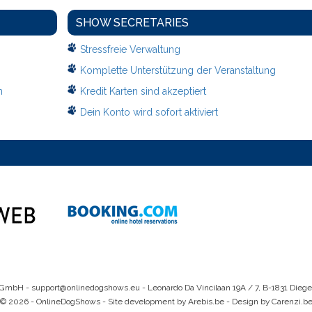
SHOW SECRETARIES
Stressfreie Verwaltung
Komplette Unterstützung der Veranstaltung
n
Kredit Karten sind akzeptiert
Dein Konto wird sofort aktiviert
 GmbH -
support@onlinedogshows.eu
- Leonardo Da Vincilaan 19A / 7, B-1831 Dieg
© 2026 - OnlineDogShows - Site development by Arebis.be - Design by Carenzi.b