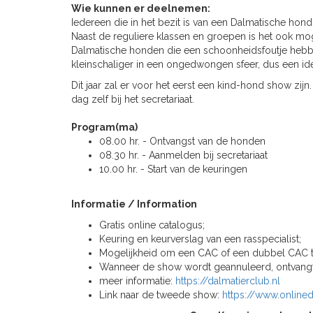
Wie kunnen er deelnemen:
Iedereen die in het bezit is van een Dalmatische ho
Naast de reguliere klassen en groepen is het ook moge
Dalmatische honden die een schoonheidsfoutje hebbe
kleinschaliger in een ongedwongen sfeer, dus een i
Dit jaar zal er voor het eerst een kind-hond show zi
dag zelf bij het secretariaat.
Program(ma)
08.00 hr. - Ontvangst van de honden
08.30 hr. - Aanmelden bij secretariaat
10.00 hr. - Start van de keuringen
Informatie / Information
Gratis online catalogus;
Keuring en keurverslag van een rasspecialist;
Mogelijkheid om een CAC of een dubbel CAC t
Wanneer de show wordt geannuleerd, ontvangt u
meer informatie:
https://dalmatierclub.nl
Link naar de tweede show:
https://www.online