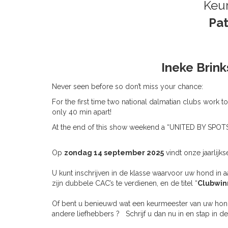
Keu
Pat
Ineke Brink
Never seen before so don’t miss your chan
ce
:
For the first time two national dalmatian clubs work t
only 40 min apart!
At the end of this show weekend a “UNITED BY SP
Op
zondag 14 september 2025
vindt onze jaarlij
U kunt inschrijven in de klasse waarvoor uw hond in a
zijn dubbele CAC’s te verdienen, en de titel “
Clubwin
Of bent u benieuwd wat een keurmeester van uw hond
andere liefhebbers ? Schrijf u dan nu in en stap in de 