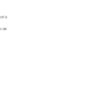
ch is
op de