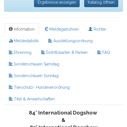
Ergebnisse anzeigen
Katalog öffnen
Information
Meldegebühren
Richter
Meldestatistik
Ausstellungsordnung
Ehrenring
Eintrittskarten & Parken
FAQ
Sonderschauen Samstag
Sonderschauen Sonntag
Tierschutz- Hundeverordnung
Titel & Anwartschaften
84° International Dogshow
&