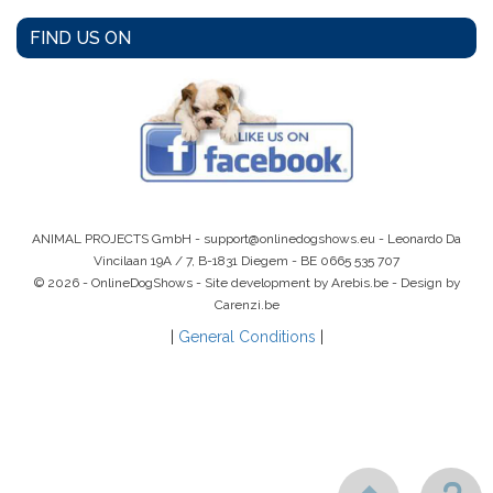
FIND US ON
ANIMAL PROJECTS GmbH -
support@onlinedogshows.eu
- Leonardo Da
Vincilaan 19A / 7, B-1831 Diegem -
BE 0665 535 707
© 2026 - OnlineDogShows - Site development by Arebis.be - Design by
Carenzi.be
|
General Conditions
|