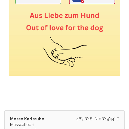
Messe Karlsruhe
48°58'48" N 08°19'44" E
Messeallee 1