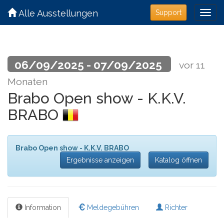
Alle Ausstellungen
Support
06/09/2025 - 07/09/2025
vor 11
Monaten
Brabo Open show - K.K.V.
BRABO
Brabo Open show - K.K.V. BRABO
Ergebnisse anzeigen
Katalog öffnen
Information
Meldegebühren
Richter