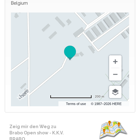
Belgium
200 m
Terms of use
© 1987–2026 HERE
Zeig mir den Weg zu
Brabo Open show - K.K.V.
BRABO