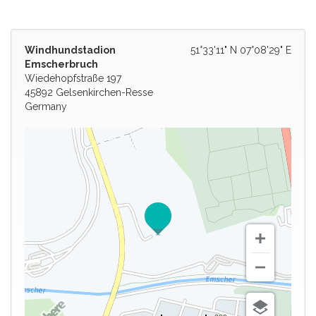
Windhundstadion
51°33'11" N 07°08'29" E
Emscherbruch
Wiedehopfstraße 197
45892 Gelsenkirchen-Resse
Germany