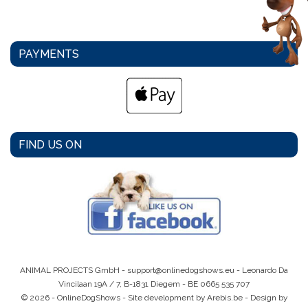
PAYMENTS
FIND US ON
ANIMAL PROJECTS GmbH -
support@onlinedogshows.eu
- Leonardo Da
Vincilaan 19A / 7, B-1831 Diegem -
BE 0665 535 707
© 2026 - OnlineDogShows - Site development by Arebis.be - Design by