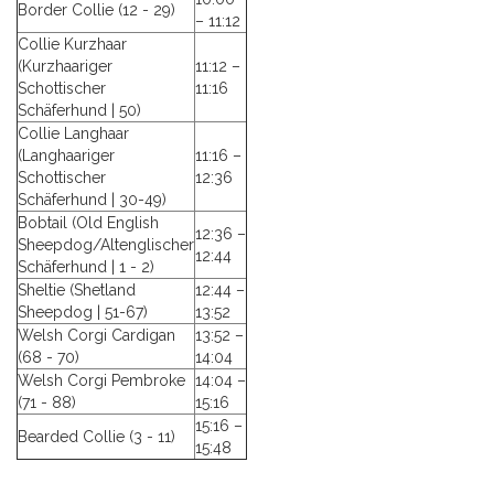
Border Collie (12 - 29)
– 11:12
Collie Kurzhaar
(Kurzhaariger
11:12 –
Schottischer
11:16
Schäferhund | 50)
Collie Langhaar
(Langhaariger
11:16 –
Schottischer
12:36
Schäferhund | 30-49)
Bobtail (Old English
12:36 –
Sheepdog/Altenglischer
12:44
Schäferhund | 1 - 2)
Sheltie (Shetland
12:44 –
Sheepdog | 51-67)
13:52
Welsh Corgi Cardigan
13:52 –
(68 - 70)
14:04
Welsh Corgi Pembroke
14:04 –
(71 - 88)
15:16
15:16 –
Bearded Collie (3 - 11)
15:48