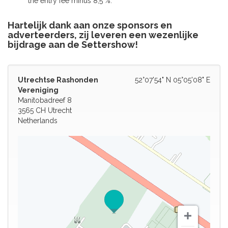
the entry fee minus 8,5 %.
Hartelijk dank aan onze sponsors en
adverteerders, zij leveren een wezenlijke
bijdrage aan de Settershow!
Utrechtse Rashonden
52°07'54" N 05°05'08" E
Vereniging
Manitobadreef 8
3565 CH Utrecht
Netherlands