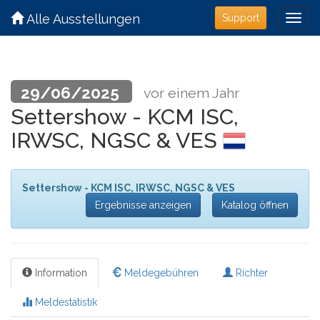
Alle Ausstellungen
Support
29/06/2025
vor einem Jahr
Settershow - KCM ISC,
IRWSC, NGSC & VES
Settershow - KCM ISC, IRWSC, NGSC & VES
Ergebnisse anzeigen
Katalog öffnen
Information
Meldegebühren
Richter
Meldestatistik