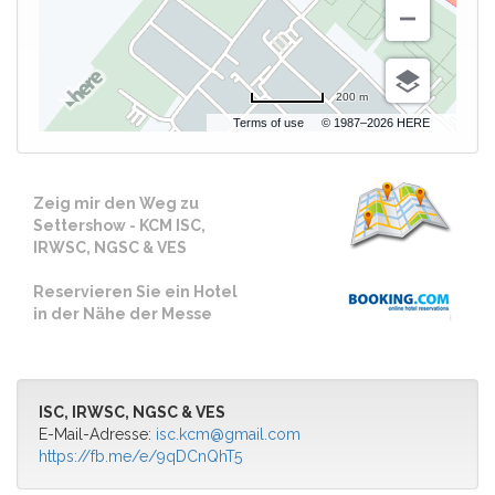
200 m
Terms of use
© 1987–2026 HERE
Zeig mir den Weg zu
Settershow - KCM ISC,
IRWSC, NGSC & VES
Reservieren Sie ein Hotel
in der Nähe der Messe
ISC, IRWSC, NGSC & VES
E-Mail-Adresse:
isc.kcm@gmail.com
https://fb.me/e/9qDCnQhT5