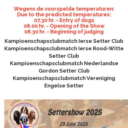
Wegens de voorspelde temperaturen:
Due to the predicted temperatures:
07.30 hr. - Entry of dogs
08.00 hr. - Opening of the Show
08.30 hr. - Beginning of judging
Kampioenschapsclubmatch Ierse Setter Club
Kampioenschapsclubmatch Ierse Rood-Witte
Setter Club
Kampioenschapsclubmatch Nederlandse
Gordon Setter Club
Kampioenschapsclubmatch Vereniging
Engelse Setter