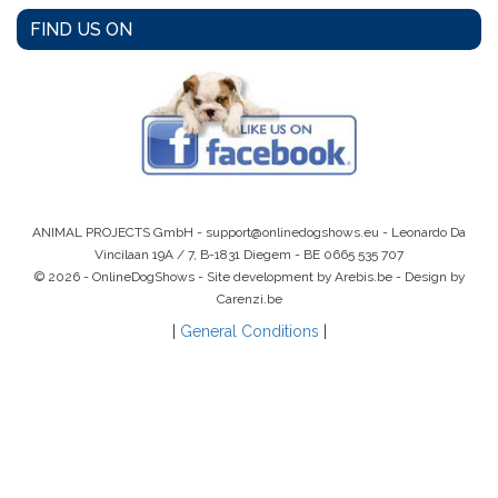
FIND US ON
ANIMAL PROJECTS GmbH -
support@onlinedogshows.eu
- Leonardo Da
Vincilaan 19A / 7, B-1831 Diegem -
BE 0665 535 707
© 2026 - OnlineDogShows - Site development by Arebis.be - Design by
Carenzi.be
|
General Conditions
|