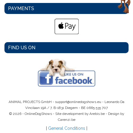
PAYMENTS
FIND US ON
ANIMAL PROJECTS GmbH -
support@onlinedogshows.eu
- Leonardo Da
Vincilaan 19A / 7, B-1831 Diegem -
BE 0665 535 707
© 2026 - OnlineDogShows - Site development by Arebis.be - Design by
Carenzi.be
|
General Conditions
|