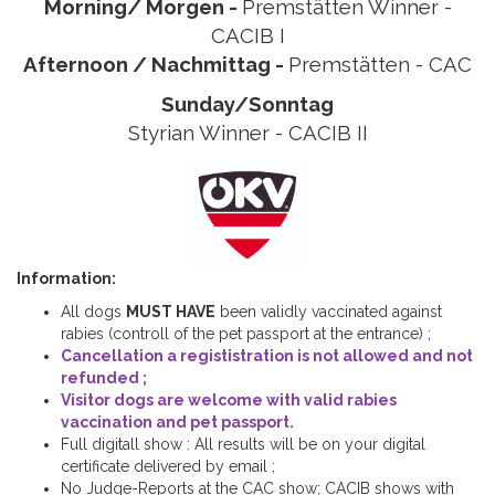
Morning/ Morgen -
Premstätten Winner -
CACIB I
Afternoon / Nachmittag -
Premstätten - CAC
Sunday/Sonntag
Styrian Winner - CACIB II
Information:
All dogs
MUST HAVE
been validly vaccinated against
rabies (controll of the pet passport at the entrance) ;
Cancellation a regististration is not allowed and not
refunded ;
Visitor dogs are welcome with valid rabies
vaccination and pet passport.
Full digitall show : All results will be on your digital
certificate delivered by email ;
No Judge-Reports at the CAC show; CACIB shows with