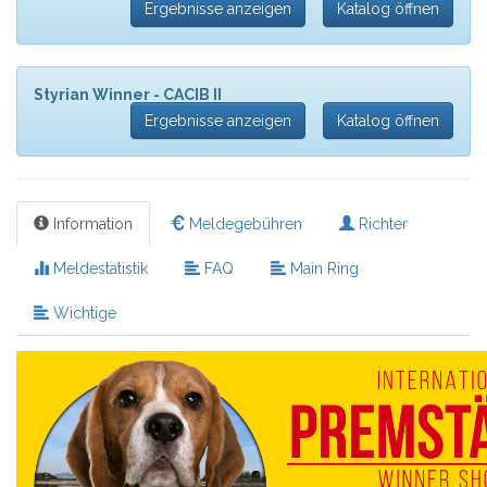
Ergebnisse anzeigen
Katalog öffnen
Styrian Winner - CACIB II
Ergebnisse anzeigen
Katalog öffnen
Information
Meldegebühren
Richter
Meldestatistik
FAQ
Main Ring
Wichtige