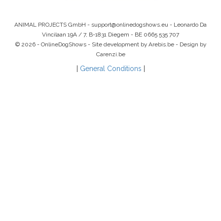
ANIMAL PROJECTS GmbH -
support@onlinedogshows.eu
- Leonardo Da
Vincilaan 19A / 7, B-1831 Diegem -
BE 0665 535 707
© 2026 - OnlineDogShows - Site development by Arebis.be - Design by
Carenzi.be
|
General Conditions
|