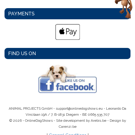
PAYMENTS
FIND US ON
ANIMAL PROJECTS GmbH -
support@onlinedogshows.eu
- Leonardo Da
Vincilaan 19A / 7, B-1831 Diegem -
BE 0665 535 707
© 2026 - OnlineDogShows - Site development by Arebis.be - Design by
Carenzi.be