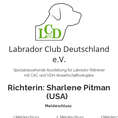
Labrador Club Deutschland
e.V.
Spezialrassehunde Ausstellung für Labrador Retriever
mit CAC und VDH-Anwartschaftsvergabe
Richterin: Sharlene Pitman
(USA)
Meldeschluss:
1.Meldeschluss
2. Meldeschluss
3.Meldesc