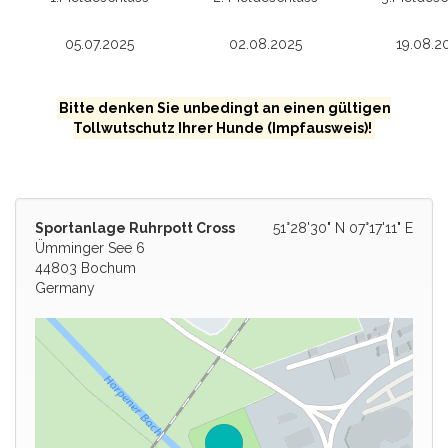
05.07.2025
02.08.2025
19.08.2
Bitte denken Sie unbedingt an einen gültigen
Tollwutschutz Ihrer Hunde (Impfausweis)!
Sportanlage Ruhrpott Cross
51°28'30" N 07°17'11" E
Ümminger See 6
44803 Bochum
Germany