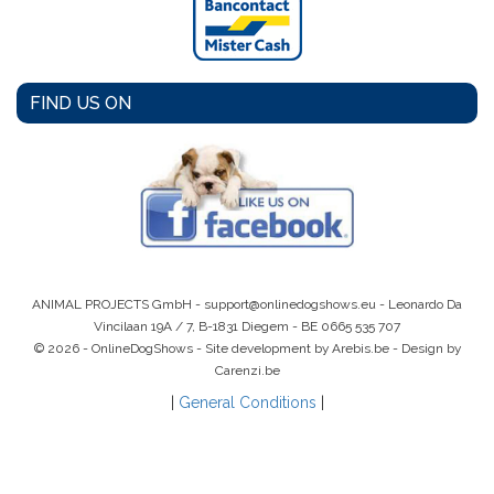
FIND US ON
ANIMAL PROJECTS GmbH -
support@onlinedogshows.eu
- Leonardo Da
Vincilaan 19A / 7, B-1831 Diegem -
BE 0665 535 707
© 2026 - OnlineDogShows - Site development by Arebis.be - Design by
Carenzi.be
|
General Conditions
|