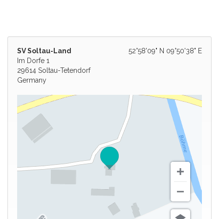
SV Soltau-Land
52°58'09" N 09°50'38" E
Im Dorfe 1
29614 Soltau-Tetendorf
Germany