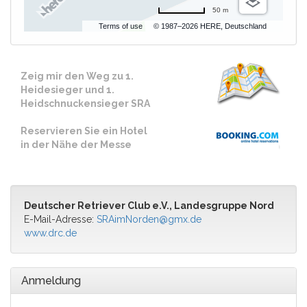
50 m
Terms of use
© 1987–2026 HERE, Deutschland
Zeig mir den Weg zu 1.
Heidesieger und 1.
Heidschnuckensieger SRA
Reservieren Sie ein Hotel
in der Nähe der Messe
Deutscher Retriever Club e.V., Landesgruppe Nord
E-Mail-Adresse:
SRAimNorden@gmx.de
www.drc.de
Anmeldung