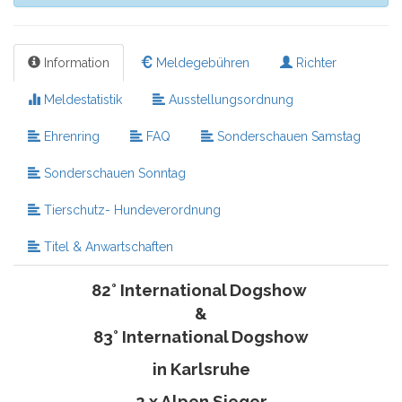
Information
Meldegebühren
Richter
Meldestatistik
Ausstellungsordnung
Ehrenring
FAQ
Sonderschauen Samstag
Sonderschauen Sonntag
Tierschutz- Hundeverordnung
Titel & Anwartschaften
82° International Dogshow
&
83° International Dogshow
in Karlsruhe
2 x Alpen Sieger