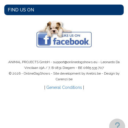
FIND US ON
ANIMAL PROJECTS GmbH -
support@onlinedogshows.eu
- Leonardo Da
Vincilaan 19A / 7, B-1831 Diegem -
BE 0665 535 707
© 2026 - OnlineDogShows - Site development by Arebis.be - Design by
Carenzi.be
|
General Conditions
|