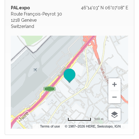
PALexpo
46°14'03" N 06°07'08" E
Route François-Peyrot 30
1218 Genève
Switzerland
500 m
Terms of use
© 1987–2026 HERE, Swisstopo, IGN