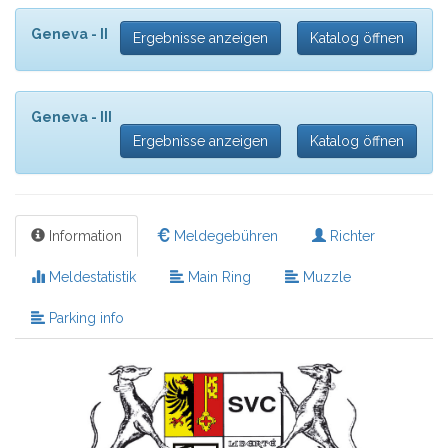
Geneva - II
Ergebnisse anzeigen
Katalog öffnen
Geneva - III
Ergebnisse anzeigen
Katalog öffnen
Information
Meldegebühren
Richter
Meldestatistik
Main Ring
Muzzle
Parking info