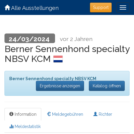
Alle Ausstellungen
Support
24/03/2024
vor 2 Jahren
Berner Sennenhond specialty
NBSV KCM
Berner Sennenhond specialty NBSV KCM
Ergebnisse anzeigen
Katalog öffnen
Information
Meldegebühren
Richter
Meldestatistik