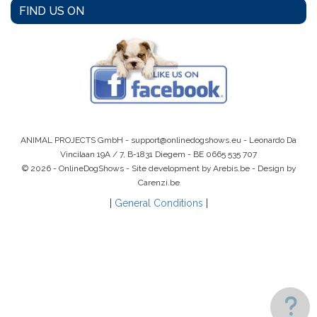
FIND US ON
ANIMAL PROJECTS GmbH -
support@onlinedogshows.eu
- Leonardo Da
Vincilaan 19A / 7, B-1831 Diegem -
BE 0665 535 707
© 2026 - OnlineDogShows - Site development by Arebis.be - Design by
Carenzi.be
|
General Conditions
|