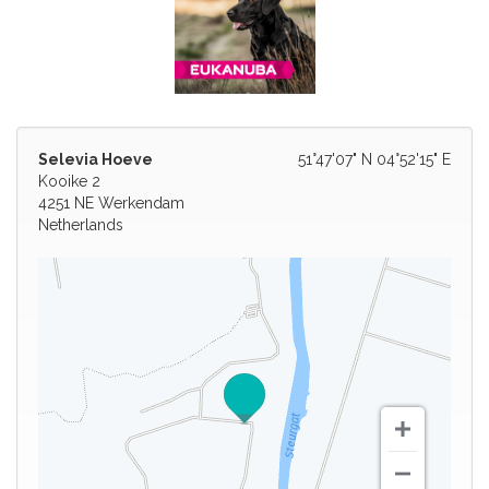
Selevia Hoeve
51°47'07" N 04°52'15" E
Kooike 2
4251 NE Werkendam
Netherlands