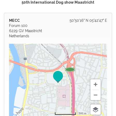
50th International Dog show Maastricht
MECC
50°50'16" N 05°42'47" E
Forum 100
6229 GV Maastricht
Netherlands
500 m