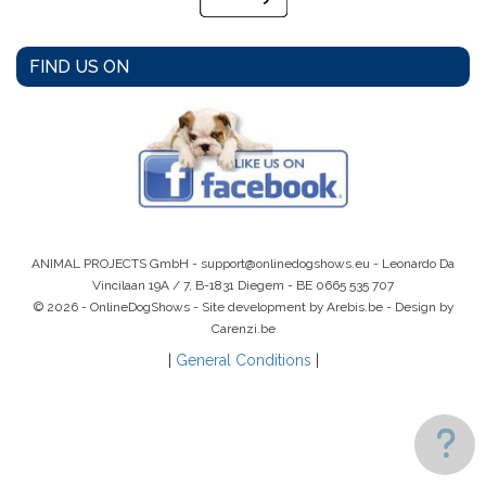
FIND US ON
ANIMAL PROJECTS GmbH -
support@onlinedogshows.eu
- Leonardo Da
Vincilaan 19A / 7, B-1831 Diegem -
BE 0665 535 707
© 2026 - OnlineDogShows - Site development by Arebis.be - Design by
Carenzi.be
|
General Conditions
|